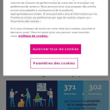
richesse »
internet de mesurer les performances de notre site, et d'analyser vos
préférences de contenu. Nous pouvons ainsi vous proposer des articles
encore plus adaptés à vos besoins et de la publicité
11 mai 2021
appropriée/personnalisée. Si vous souhaitez plus d'informations sur les
finalités et choisir vos préférences par type de cookies, cliquez sur «
Au sein du groupe Manutan, nous sommes
Paramètres des cookies ».
convaincus que chaque collaborateur apporte
Et si vous choisissez de continuer votre visite sans cookies, vous êtes le
bienvenu aussi ! Pour en savoir plus, vous pouvez aussi consulter
une contribution personnelle à l’entreprise. C’est
notre
politique de cookies.
pourquoi nous cultivons la singularité et
valorisons toutes les expériences. Cela se traduit
Autoriser tous les cookies
par une diversité de profils qui incarne notre
culture commune et constitue notre richesse.
Paramètres des cookies