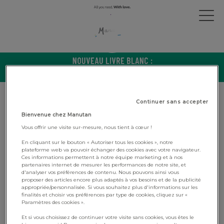
Continuer sans accepter
Bienvenue chez Manutan
Vous offrir une visite sur-mesure, nous tient à cœur !
En cliquant sur le bouton « Autoriser tous les cookies », notre
plateforme web va pouvoir échanger des cookies avec votre navigateur.
Ces informations permettent à notre équipe marketing et à nos
partenaires internet de mesurer les performances de notre site, et
d'analyser vos préférences de contenu. Nous pouvons ainsi vous
proposer des articles encore plus adaptés à vos besoins et de la publicité
Les clés pour réussir sa
appropriée/personnalisée. Si vous souhaitez plus d'informations sur les
finalités et choisir vos préférences par type de cookies, cliquez sur «
stratégie RSE : Manutan France
Paramètres des cookies ».
dévoile son dernier livre blanc
Et si vous choisissez de continuer votre visite sans cookies, vous êtes le