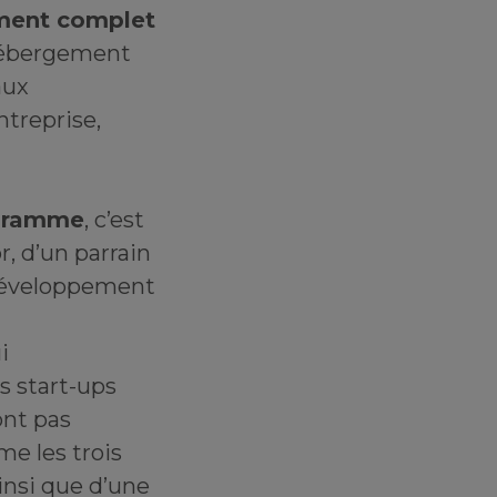
ent complet
 hébergement
aux
ntreprise,
ogramme
, c’est
, d’un parrain
 développement
i
s start-ups
ont pas
me les trois
insi que d’une