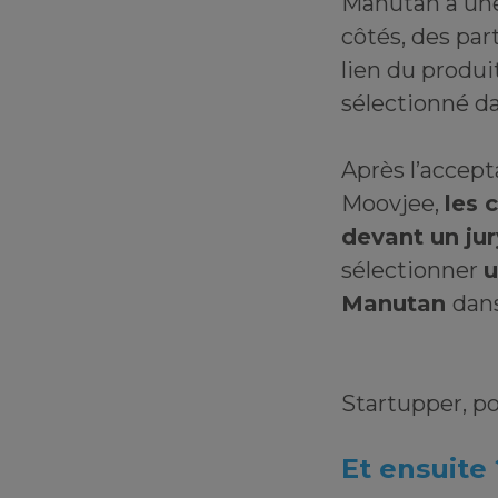
Manutan a une
côtés, des par
lien du produi
sélectionné d
Après l’accep
Moovjee,
les 
devant un ju
sélectionner
u
Manutan
dans
Startupper, po
Et ensuite