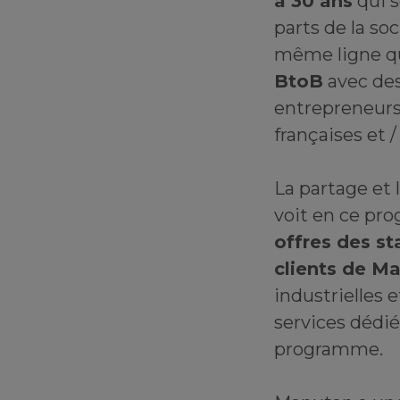
à 30 ans
qui s
parts de la so
même ligne q
BtoB
avec des
entrepreneurs
françaises et 
La partage et
voit en ce pr
offres des st
clients de M
industrielles e
services dédié
programme.