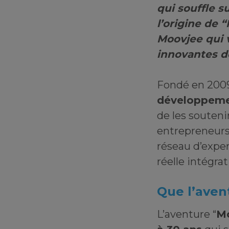
qui souffle s
l’origine de
Moovjee qui v
innovantes de
Fondé en 200
développemen
de les souteni
entrepreneurs 
réseau d’exper
réelle intégra
Que l’ave
L’aventure “
Mo