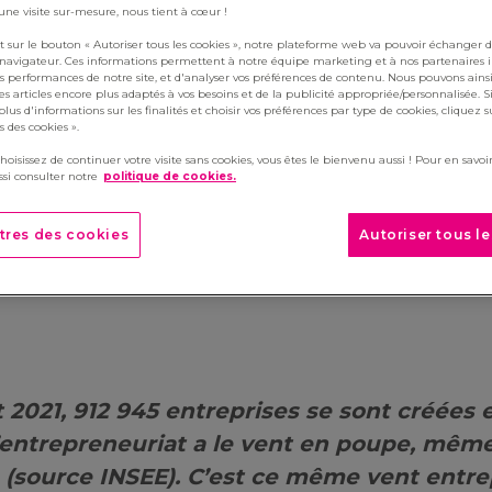
 une visite sur-mesure, nous tient à cœur !
t sur le bouton « Autoriser tous les cookies », notre plateforme web va pouvoir échanger d
 navigateur. Ces informations permettent à notre équipe marketing et à nos partenaires 
s performances de notre site, et d'analyser vos préférences de contenu. Nous pouvons ains
s articles encore plus adaptés à vos besoins et de la publicité appropriée/personnalisée. S
lus d'informations sur les finalités et choisir vos préférences par type de cookies, cliquez s
 des cookies ».
choisissez de continuer votre visite sans cookies, vous êtes le bienvenu aussi ! Pour en savoir
 lance “Moov’with Manutan
si consulter notre
politique de cookies.
me en partenariat avec le 
tres des cookies
Autoriser tous l
ntifier des start-ups innov
 2021, 912 945 entreprises se sont créées 
’entrepreneuriat a le vent en poupe, mêm
(source INSEE). C’est ce même vent entre