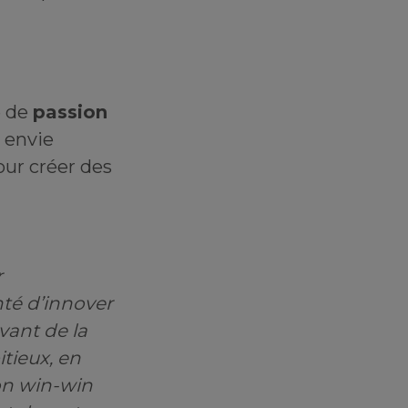
e de
passion
 envie
ur créer des
r
té d’innover
vant de la
tieux, en
on win-win