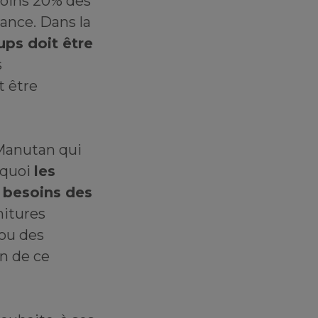
moins 20% des
rance. Dans la
ups doit être
s
t être
 Manutan qui
rquoi
les
s besoins des
nitures
 ou des
on de ce