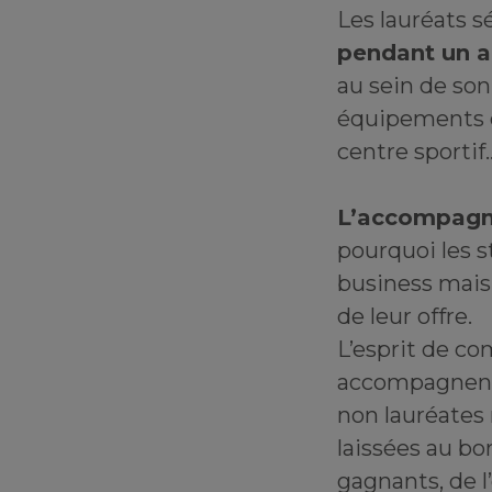
Les lauréats s
pendant un 
au sein de so
équipements du
centre sportif
L’accompagn
pourquoi les s
business mais
de leur offre.
L’esprit de co
accompagnent 
non lauréates 
laissées au bo
gagnants, de l