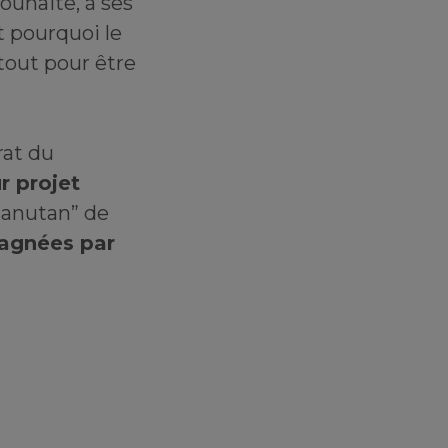
ouhaite, à ses
t pourquoi le
atout pour être
rat du
r projet
Manutan” de
pagnées par