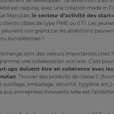
ouhaitent se développer. La détention d’au 
ciété est requise, avec une création made in F
ue Manutan,
le secteur d’activité des start-
 clients cibles de type PME ou ETI. Les jeune
 peuvent voir grand car les ambitions peuven
/ ou européennes !
 l’échange sont des valeurs importantes chez
ogramme une collaboration win-win. C’est pou
art-ups doivent être en cohérence avec le
anutan
. Trouver des produits de classe C (four
t outillage, emballage, sécurité, hygiène, etc.)
s aux entreprises innovants telle est l’ambiti