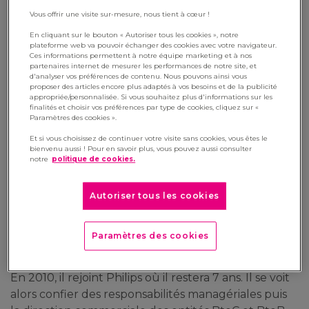
26 octobre 2021
Vous offrir une visite sur-mesure, nous tient à cœur !
En cliquant sur le bouton « Autoriser tous les cookies », notre
Gonesse, le 21 octobre 2021 – Manutan, leader
plateforme web va pouvoir échanger des cookies avec votre navigateur.
Ces informations permettent à notre équipe marketing et à nos
européen du e-commerce BtoB spécialisé dans la
partenaires internet de mesurer les performances de notre site, et
distribution d’équipements et fournitures aux
d'analyser vos préférences de contenu. Nous pouvons ainsi vous
proposer des articles encore plus adaptés à vos besoins et de la publicité
entreprises et aux collectivités, nomme Antoine
appropriée/personnalisée. Si vous souhaitez plus d'informations sur les
Compin au poste de Directeur Général de sa
finalités et choisir vos préférences par type de cookies, cliquez sur «
Paramètres des cookies ».
filiale Manutan France.
Et si vous choisissez de continuer votre visite sans cookies, vous êtes le
bienvenu aussi ! Pour en savoir plus, vous pouvez aussi consulter
Diplômé d’un Master 2 en Commerce International
notre
politique de cookies.
à l’IAE de Grenoble en 2004 et d’un MBA HEC Paris
en 2017, Antoine Compin débute sa carrière
Autoriser tous les cookies
professionnelle au sein du groupe Michelin en 2005
où il occupe, jusqu’en 2010, plusieurs postes à
responsabilités commerciales pour le BtoC et le
Paramètres des cookies
management de Grands Comptes.
En 2010, il rejoint Philips où il restera 7 ans. Il se voit
alors confier des responsabilités managériales puis