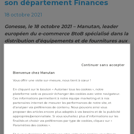
son département Finances
18 octobre 2021
Gonesse, le 18 octobre 2021 – Manutan, leader
européen du e-commerce BtoB spécialisé dans la
distribution d’équipements et de fournitures aux
entreprises et aux collectivités, investit dans la
RPA (Robotic Process Automatisation), déployée
au sein de son département Finances. Porté par
Continuer sans accepter
une vision innovante des processus, le Groupe a
Bienvenue chez Manutan
souhaité mettre à disposition de ses
Vous offrir une visite sur-mesure, nous tient à cœur !
collaborateurs des solutions automatisées
En cliquant sur le bouton « Autoriser tous les cookies », notre
permettant de déléguer l’exécution de tâches
plateforme web va pouvoir échanger des cookies avec votre navigateur.
simples et répétitives et de se concentrer sur des
Ces informations permettent à notre équipe marketing et à nos
partenaires internet de mesurer les performances de notre site, et
missions à plus forte valeur ajoutée.
d'analyser vos préférences de contenu. Nous pouvons ainsi vous
proposer des articles encore plus adaptés à vos besoins et de la publicité
La RPA au service du département Finances...
appropriée/personnalisée. Si vous souhaitez plus d'informations sur les
finalités et choisir vos préférences par type de cookies, cliquez sur «
Paramètres des cookies ».
La RPA, plus connue sous le nom de Robotic