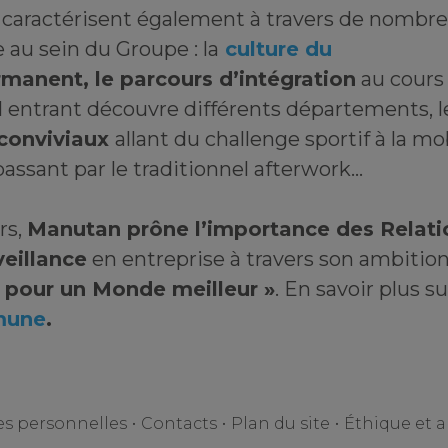
e caractérisent également à travers de nombr
 au sein du Groupe : la
culture du
manent, le parcours d’intégration
au cours
 entrant découvre différents départements, l
conviviaux
allant du challenge sportif à la mo
 passant par le traditionnel afterwork…
rs,
Manutan prône l’importance des Relat
veillance
en entreprise à travers son ambitio
 pour un Monde meilleur »
. En savoir plus s
mune
.
es personnelles
•
Contacts
•
Plan du site
•
Éthique et 