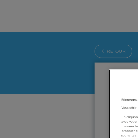
RETOUR
Bienvenu
Vous offrir
En cliquan
avec votre
mesurer le
proposer de
souhaitez p