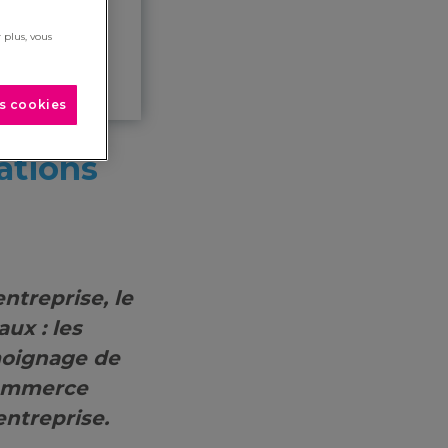
 plus, vous
es cookies
ations
ntreprise, le
ux : les
émoignage de
commerce
entreprise.