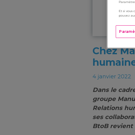
Paramètres
Et si vous 
pouvez aus
Paramè
Chez Man
humaines
4 janvier 2022
Dans le cadre
groupe Manut
Relations hum
ses collabor
BtoB revient 