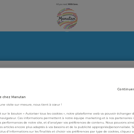
Continue
e chez Manutan
 une visite sur-mesure, nous tient à cœur !
t sur le bouton « Autoriser tous les cookies », notre plateforme web va pouvoir échanger d
 navigateur. Ces informations permettent à notre équipe marketing et à nos partenaires 
s performances de notre site, et d'analyser vos préférences de contenu. Nous pouvons ains
s articles encore plus adaptés à vos besoins et de la publicité appropriée/personnalisée. S
lus d'informations sur les finalités et choisir vos préférences par type de cookies, cliquez s