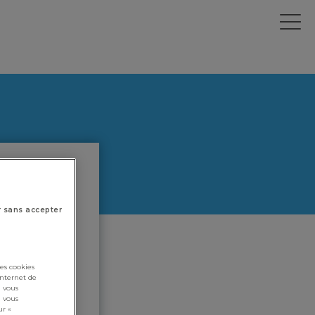
r sans accepter
es cookies
internet de
i vous
i vous
ur «