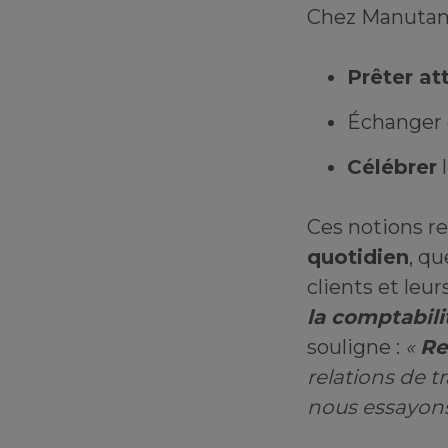
Chez Manutan,
Prêter at
Échanger
Célébrer
l
Ces notions r
quotidien
, qu
clients et leur
la comptabili
souligne :
«
Re
relations de t
nous essayon