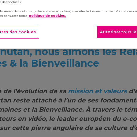
 des cookies ».
choisissez de continuer votre visite sans cookies, vous êtes le bienvenu aussi ! Pour en savoir
si consulter notre
politique de cookies.
tres des cookies
Autoriser tous l
utan, nous aimons les Rel
 & la Bienveillance
 de l’évolution de sa
mission et valeurs
d’e
an reste attaché à l’un de ses fondamenta
aines et la Bienveillance. À travers le t
ateurs en vidéo, le leader européen du e-
sur cette pierre angulaire de sa culture d’