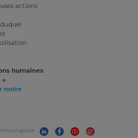
euses actions
 duquel
es
bilisation
ions humaines
n
«
ur
notre
anticorruption