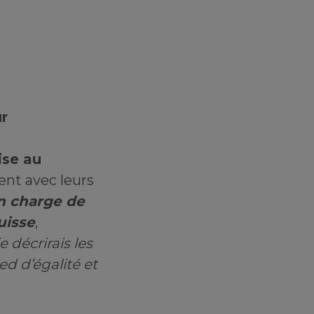
r
ise au
ent avec leurs
n charge de
uisse
,
e décrirais les
ed d’égalité et