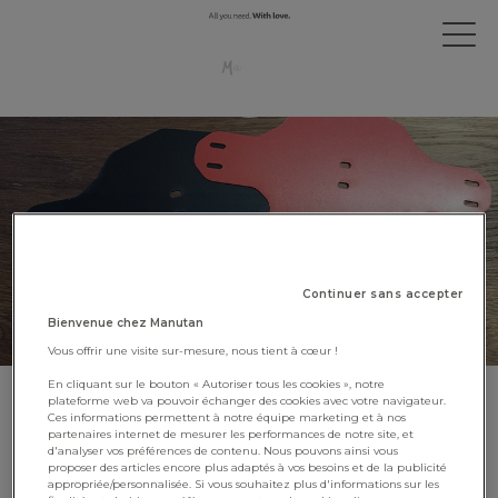
Continuer sans accepter
Bienvenue chez Manutan
Vous offrir une visite sur-mesure, nous tient à cœur !
En cliquant sur le bouton « Autoriser tous les cookies », notre
plateforme web va pouvoir échanger des cookies avec votre navigateur.
Les Papeteries Pichon donnent
Ces informations permettent à notre équipe marketing et à nos
partenaires internet de mesurer les performances de notre site, et
une seconde vie aux
d'analyser vos préférences de contenu. Nous pouvons ainsi vous
couvertures de cahiers scolaires
proposer des articles encore plus adaptés à vos besoins et de la publicité
appropriée/personnalisée. Si vous souhaitez plus d'informations sur les