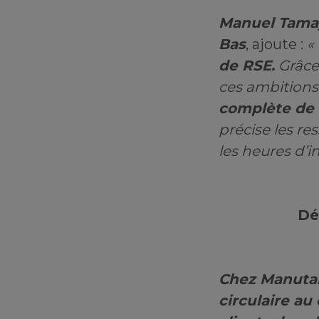
Manuel Tamay
Bas
, ajoute :
«
de RSE.
Grâce 
ces ambitions.
complète de 
précise les re
les heures d’i
Dé
Chez Manutan
circulaire a