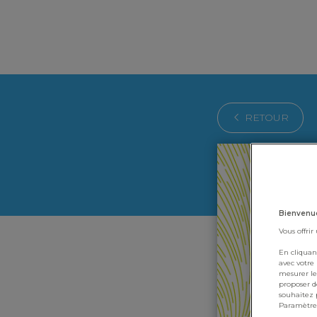
RETOUR
Bienvenu
Vous offrir
En cliquan
avec votre
mesurer le
proposer de
souhaitez p
Paramètres