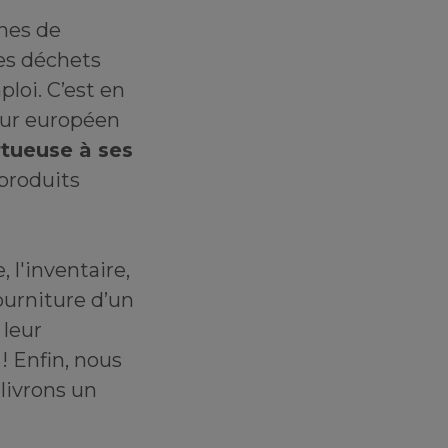
nnes de
es déchets
ploi. C’est en
eur européen
rtueuse à ses
 produits
 l'inventaire,
fourniture d’un
 leur
! Enfin, nous
élivrons un