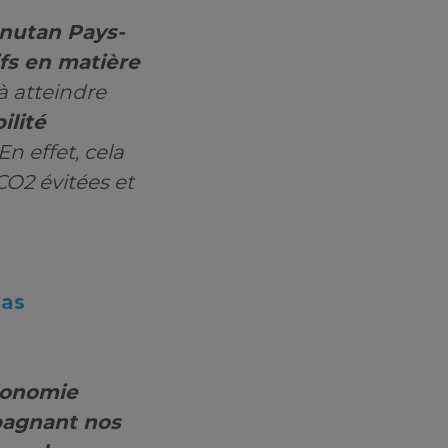
nutan Pays-
ifs en matière
à atteindre
bilité
n effet, cela
CO2 évitées et
Bas
conomie
pagnant nos