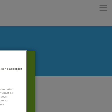
r sans accepter
es cookies
internet de
i vous
i vous
ur «