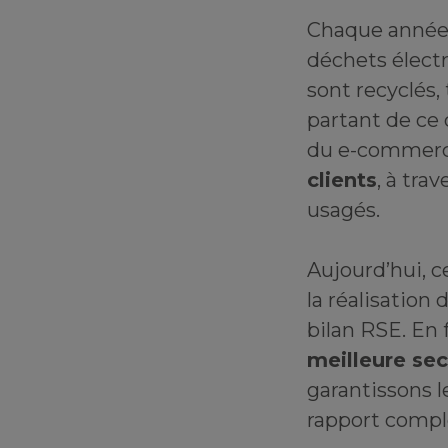
Chaque année,
déchets élect
sont recyclés,
partant de ce
du e-commerc
clients
, à tra
usagés.
Aujourd’hui, c
la réalisation 
bilan RSE. En 
meilleure se
garantissons l
rapport comple