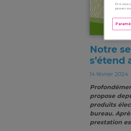
Et si vous 
pouvez aus
Paramè
Notre se
s’étend 
14 février 2024
Profondément
propose depu
produits élec
bureau. Après
prestation es