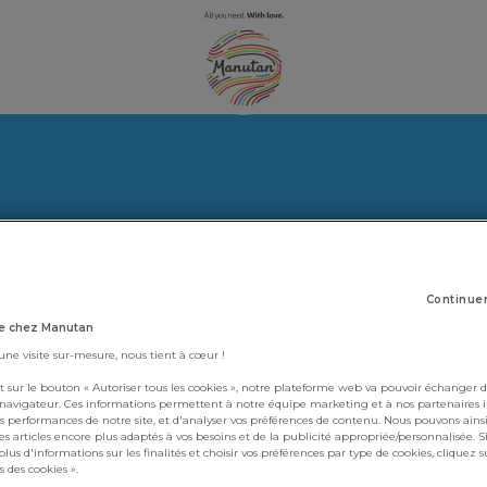
Continue
e chez Manutan
 une visite sur-mesure, nous tient à cœur !
t sur le bouton « Autoriser tous les cookies », notre plateforme web va pouvoir échanger d
 navigateur. Ces informations permettent à notre équipe marketing et à nos partenaires 
s performances de notre site, et d'analyser vos préférences de contenu. Nous pouvons ains
s articles encore plus adaptés à vos besoins et de la publicité appropriée/personnalisée. S
lus d'informations sur les finalités et choisir vos préférences par type de cookies, cliquez s
 des cookies ».