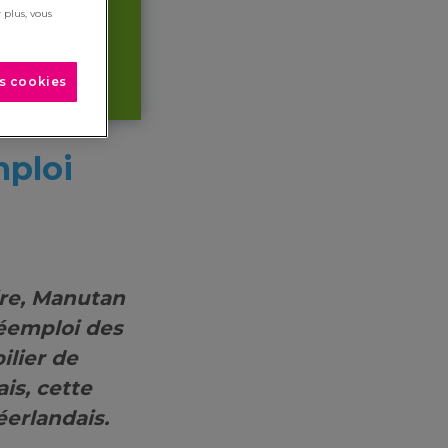
 plus, vous
es cookies
mploi
ire, Manutan
réemploi des
ilier de
is, cette
éerlandais.