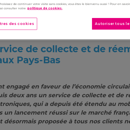
choisissez de continuer votre visite sans cookies, vous êtes le bienvenu aussi ! Pour en savoir
si consulter notre
politique de cookies.
tres des cookies
Autoriser tous l
rvice de collecte et de rée
aux Pays-Bas
 engagé en faveur de l’économie circula
is deux ans un service de collecte et de 
troniques, qui a depuis été étendu au mob
 un lancement réussi sur le marché frança
t désormais proposée à tous nos clients n