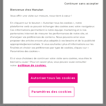
Continuer sans accepter
Le groupe Manutan veut contribuer à un modèle
Bienvenue chez Manutan
plus responsable. C’est pourquoi nous plaçons
Vous offrir une visite sur-mesure, nous tient à cœur !
l’économie circulaire au cœur de notre
En cliquant sur le bouton « Autoriser tous les cookies », notre
transformation. Cela passe par le développement
plateforme web va pouvoir échanger des cookies avec votre navigateur.
de solutions concrètes qui allient performance,
Ces informations permettent à notre équipe marketing et à nos
partenaires internet de mesurer les performances de notre site, et
durabilité et éthique, répondant aux exigences
d'analyser vos préférences de contenu. Nous pouvons ainsi vous
proposer des articles encore plus adaptés à vos besoins et de la publicité
des entreprises et des collectivités. Aujourd’hui,
appropriée/personnalisée. Si vous souhaitez plus d'informations sur les
nous accélérons, structurons et déployons cette
finalités et choisir vos préférences par type de cookies, cliquez sur «
Paramètres des cookies ».
démarche déjà bien engagée, avec une vision
claire pour les dix prochaines années.
Et si vous choisissez de continuer votre visite sans cookies, vous êtes le
bienvenu aussi ! Pour en savoir plus, vous pouvez aussi consulter
notre
politique de cookies.
Notre ambition circulaire à
horizon 2035
Autoriser tous les cookies
Nous voulons faire de l’économie circulaire un pilier
structurant de notre stratégie de développement à
Paramètres des cookies
moyen terme. Aujourd’hui, nous proposons une
large offre circulaire à destination des entreprises et