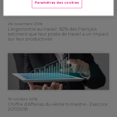
Paramètres des cookies
28 novembre 2018
L’ergonomie au travail : 82% des Français
estiment que leur poste de travail a un impact
sur leur productivité
18 octobre 2018
Chiffre d’Affaires du 4ème trimestre - Exercice
2017/2018