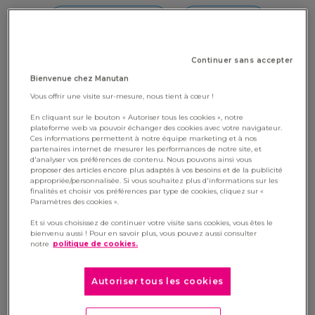
RH & INCLUSION
STRATÉGIE
Continuer sans accepter
Bienvenue chez Manutan
Vous offrir une visite sur-mesure, nous tient à cœur !
En cliquant sur le bouton « Autoriser tous les cookies », notre
plateforme web va pouvoir échanger des cookies avec votre navigateur.
Ces informations permettent à notre équipe marketing et à nos
partenaires internet de mesurer les performances de notre site, et
d'analyser vos préférences de contenu. Nous pouvons ainsi vous
proposer des articles encore plus adaptés à vos besoins et de la publicité
appropriée/personnalisée. Si vous souhaitez plus d'informations sur les
3 décembre 2018
finalités et choisir vos préférences par type de cookies, cliquez sur «
Paramètres des cookies ».
Henri Adreit nommé Directeur de la
Transformation Digitale du groupe Manutan
Et si vous choisissez de continuer votre visite sans cookies, vous êtes le
bienvenu aussi ! Pour en savoir plus, vous pouvez aussi consulter
notre
politique de cookies.
Autoriser tous les cookies