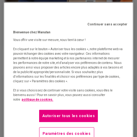
Continuer sans accepter
Bienvenue chez Manutan
Vous offrir une visite sur-mesure, nous tient à cœur !
En cliquant sur le bouton « Autoriser tous les cookies », notre plateforme web va
Qu’est-ce que la logistique inverse et comment l’optimiser pour
pouvoir échanger des cookies avec votre navigateur. Ces informations
réduire vos coûts ?
permettent à notre équipe marketing et à nos partenaires internet de mesurer
les performances de notre site, et d'analyser vos préférences de contenu. Nous
5 décembre 2023
pouvons ainsi vous proposer des articles encore plus adaptés à vos besoins et
de la publicité appropriée/personnalisée. Si vous souhaitez plus
d'informations sur les finalités et choisir vos préférences par type de cookies,
cliquez sur « Paramètres des cookies ».
Et si vous choisissez de continuer votre visite sans cookies, vous êtes le
bienvenu aussi ! Pour en savoir plus, vous pouvez aussi consulter
notre
politique de cookies.
Autoriser tous les cookies
Paramètres des cookies