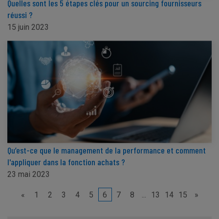
Quelles sont les 5 étapes clés pour un sourcing fournisseurs
réussi ?
15 juin 2023
Qu’est-ce que le management de la performance et comment
l'appliquer dans la fonction achats ?
23 mai 2023
«
1
2
3
4
5
6
7
8
...
13
14
15
»